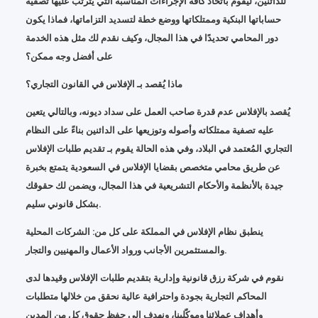
للدائنين، ليقوم باتخاذ كافة الإجراءات المناسبة التي يترتب عليها تصفية
حساباتها البنكية وممتلكاتها ووضع خطة لتسديد التزاماتها، فماذا يكون
دور المحامي تحديدًا في هذا المجال، وكيف نقدم لك مثل هذه الخدمة
على أفضل وجه ممكن؟
ماذا يُقصد بـ الإفلاس في القانون التجاري؟
يُقصد بالإفلاس عدم قدرة صاحب العمل على سداد ديونه، وبالتالي يتعين
عليه تصفية ممتلكاته وأصوله وتوزيعها على الدائنين بناءً على النظام
التجاري المُعتمد في البلاد، وفي هذه الحالة يقوم بـ تقديم طلبات الإفلاس
عن طريق محامي متخصص بقضايا الإفلاس في السعودية يتمتع بخبرة
جيدة بالأنظمة والأحكام التشريعية في هذا المجال، ويضمن لك حقوقك
بشكل قانوني سليم.
ينطبق نظام الإفلاس في المملكة على كل من: الشركات المحلية
والمستثمرين الأجانب ورواد الأعمال والمهنيين والتجار.
نقوم في شركة رزق قانونية وإدارية بتقديم طلبات الإفلاس وقيدها لدى
المحاكم التجارية بجودة واحترافية عالية نحقق من خلالها متطلبات
وأهداف عملائنا وموكّلينا، ونهدف إلى حفظ حقوق كل من المدين