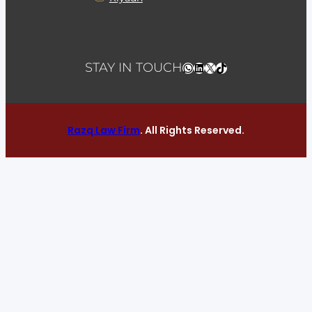
WhatsApp
LinkedIn
X
TikTok
STAY IN TOUCH
Razq Law Firm
. All Rights Reserved.