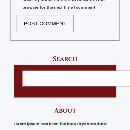
browser for the next time I comment.
Search
S
e
a
r
c
h
About
Lorem Ipsum has been the industrys standard